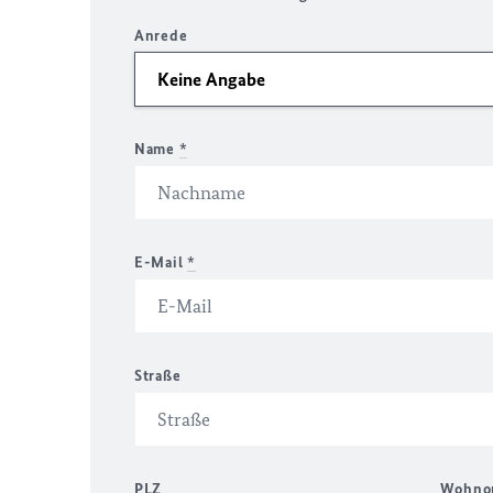
Anrede
Name
*
E-Mail
*
Straße
PLZ
Wohno