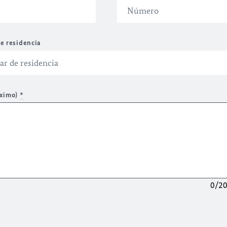
e residencia
áximo)
*
0/2