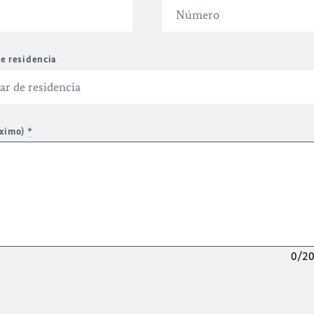
e residencia
áximo)
*
0/2