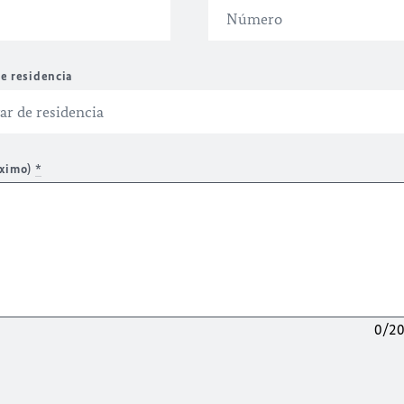
e residencia
áximo)
*
0/2